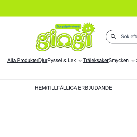
Sök på produkter
Alla Produkter
Djur
Pyssel & Lek
Träleksaker
Smycken
HEM
/
TILLFÄLLIGA ERBJUDANDE