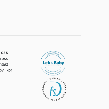
 OSS
 oss
ntakt
villkor