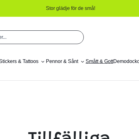
Stor glädje för de små!
Stickers & Tattoos
Pennor & Sånt
Smått & Gott
Demodock