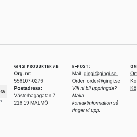
GINGI PRODUKTER AB
E-POST:
OM
Org. nr:
Mail:
gingi@gingi.se
Om
556107-0276
Order:
order@gingi.se
Ko
Postadress:
Vill ni bli uppringda?
Köp
ra
Västerhagagatan 7
Maila
ch
216 19 MALMÖ
kontaktinformation så
ringer vi upp.