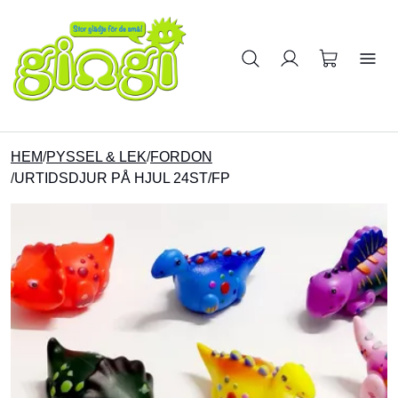
Sök på produkter
HEM
/
PYSSEL & LEK
/
FORDON
/
URTIDSDJUR PÅ HJUL 24ST/FP