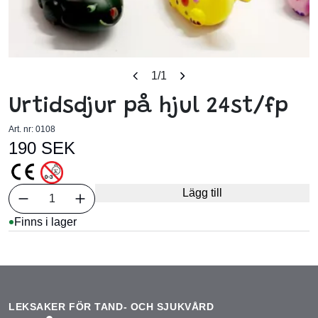
1
/1
Urtidsdjur på hjul 24st/fp
Art. nr:
0108
190 SEK
Välj antal
Lägg till
1
Finns i lager
LEKSAKER FÖR TAND- OCH SJUKVÅRD