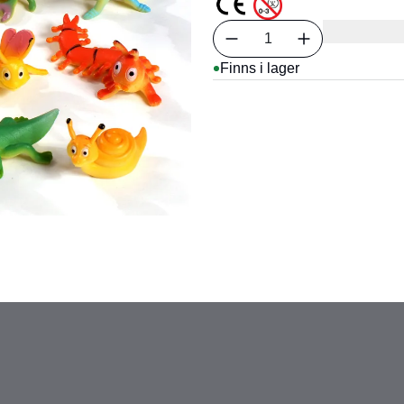
Välj antal
1
Finns i lager