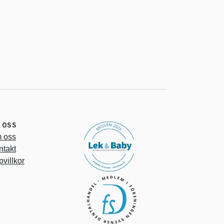
 OSS
 oss
ntakt
villkor