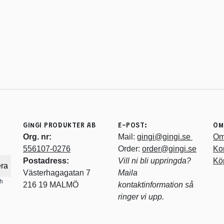
GINGI PRODUKTER AB
E-POST:
OM
Org. nr:
Mail:
gingi@gingi.se
Om
556107-0276
Order:
order@gingi.se
Ko
Postadress:
Vill ni bli uppringda?
Köp
ra
Västerhagagatan 7
Maila
ch
216 19 MALMÖ
kontaktinformation så
ringer vi upp.