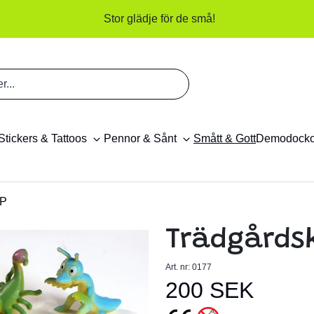
Stor glädje för de små!
Stickers & Tattoos
Pennor & Sånt
Smått & Gott
Demodock
P
Trädgårds
Art. nr:
0177
200 SEK