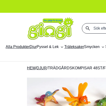
Sök på produkter
Alla Produkter
Djur
Pyssel & Lek
Träleksaker
Smycken
HEM
/
DJUR
/
TRÄDGÅRDSKOMPISAR 48ST/F