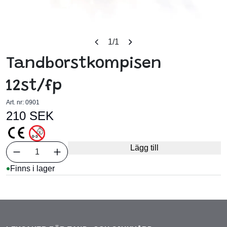
1
/1
Tandborstkompisen
12st/fp
Art. nr:
0901
210 SEK
Välj antal
Lägg till
1
Finns i lager