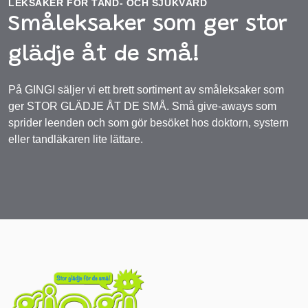
LEKSAKER FÖR TAND- OCH SJUKVÅRD
Småleksaker som ger stor
glädje åt de små!
På GINGI säljer vi ett brett sortiment av småleksaker som
ger STOR GLÄDJE ÅT DE SMÅ. Små give-aways som
sprider leenden och som gör besöket hos doktorn, systern
eller tandläkaren lite lättare.