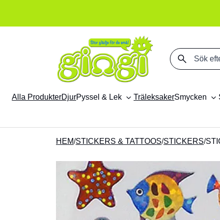
Sök på produkter
Alla Produkter
Djur
Pyssel & Lek
Träleksaker
Smycken
HEM
/
STICKERS & TATTOOS
/
STICKERS
/
STI