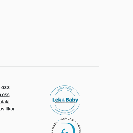
 OSS
 oss
ntakt
villkor