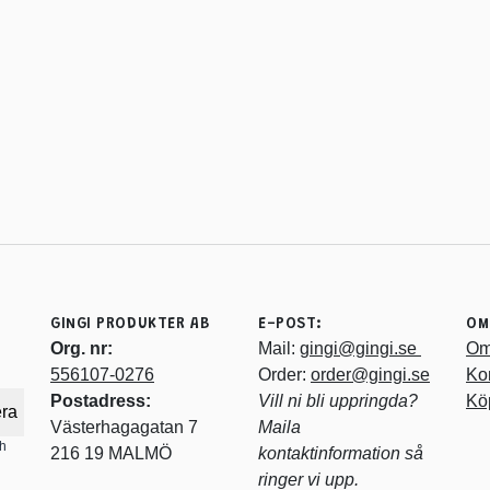
GINGI PRODUKTER AB
E-POST:
OM
Org. nr:
Mail:
gingi@gingi.se
Om
556107-0276
Order:
order@gingi.se
Ko
Postadress:
Vill ni bli uppringda?
Köp
ra
Västerhagagatan 7
Maila
ch
216 19 MALMÖ
kontaktinformation så
ringer vi upp.