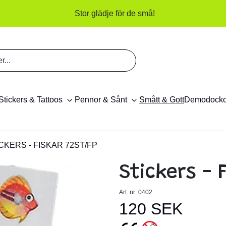
Stor glädje för de små!
Stickers & Tattoos
Pennor & Sånt
Smått & Gott
Demodock
CKERS - FISKAR 72ST/FP
Stickers - 
Art. nr:
0402
120 SEK