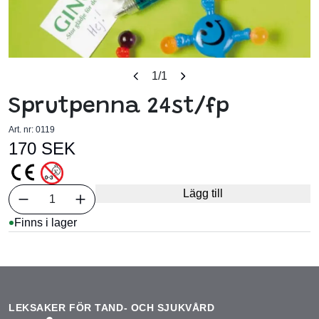
1
/1
Sprutpenna 24st/fp
Art. nr:
0119
170 SEK
Välj antal
Lägg till
1
Finns i lager
LEKSAKER FÖR TAND- OCH SJUKVÅRD