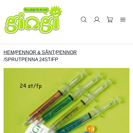
Sök på produkter
HEM
/
PENNOR & SÅNT
/
PENNOR
/
SPRUTPENNA 24ST/FP