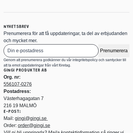
NYHETSBREV
Prenumerera för att få uppdateringar, ta del av erbjudanden
och mycket mer.
Prenumerera
Genom att prenumerera godkänner du vår integritetspolicy och samtycker till
att ta emot uppdateringar från vårt företag.
GINGI PRODUKTER AB
Org. nr:
556107-0276
Postadress:
Västerhagagatan 7
216 19 MALMÖ
E-POST:
Mail:
gingi@gingi.se
Order:
order@gingi.se
Vill ni bli uppringda? Maila kontaktinformation så ringer vi