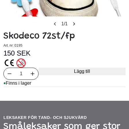
1
/1
Skodeco 72st/fp
Art. nr:
0195
150 SEK
Välj antal
Lägg till
1
Finns i lager
LEKSAKER FÖR TAND- OCH SJUKVÅRD
Småleksaker som ger stor