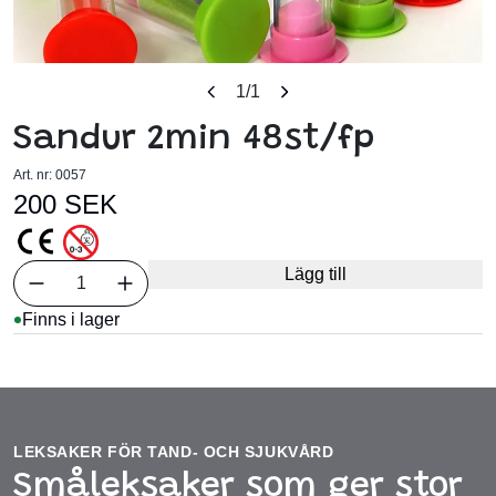
1
/1
Sandur 2min 48st/fp
Art. nr:
0057
200 SEK
Välj antal
Lägg till
1
Finns i lager
LEKSAKER FÖR TAND- OCH SJUKVÅRD
Småleksaker som ger stor