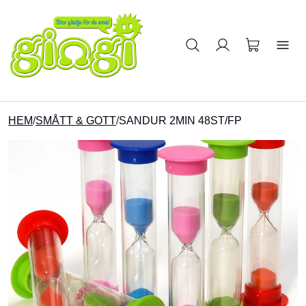
Sök på produkter
HEM
/
SMÅTT & GOTT
/
SANDUR 2MIN 48ST/FP