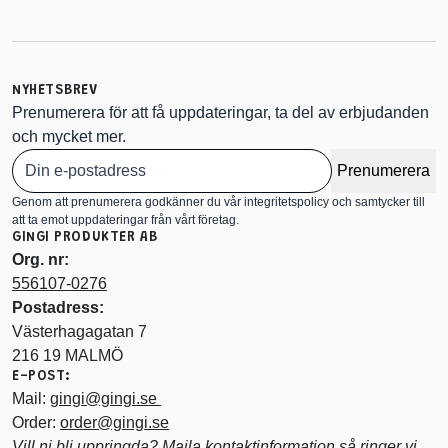
NYHETSBREV
Prenumerera för att få uppdateringar, ta del av erbjudanden
och mycket mer.
Prenumerera
Genom att prenumerera godkänner du vår integritetspolicy och samtycker till
att ta emot uppdateringar från vårt företag.
GINGI PRODUKTER AB
Org. nr:
556107-0276
Postadress:
Västerhagagatan 7
216 19 MALMÖ
E-POST:
Mail:
gingi@gingi.se
Order:
order@gingi.se
Vill ni bli uppringda? Maila kontaktinformation så ringer vi