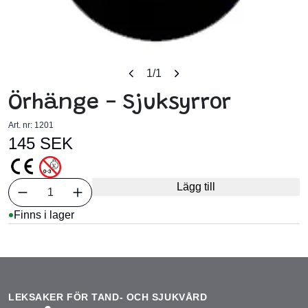
1
/1
Örhänge - Sjuksyrror
Art. nr:
1201
145 SEK
Välj antal
Lägg till
1
Finns i lager
LEKSAKER FÖR TAND- OCH SJUKVÅRD