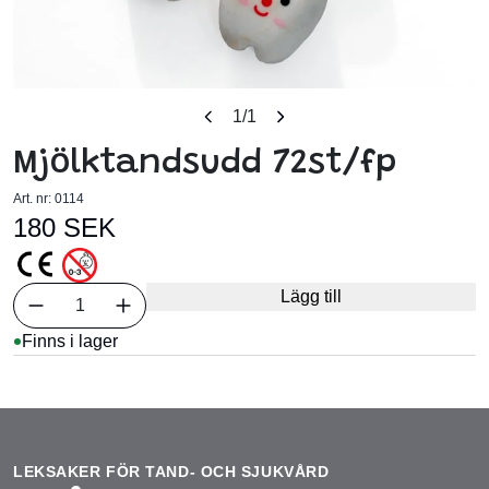
1
/1
Mjölktandsudd 72st/fp
Art. nr:
0114
180 SEK
Välj antal
Lägg till
1
Finns i lager
LEKSAKER FÖR TAND- OCH SJUKVÅRD