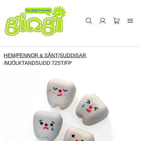
Sök på produkter
HEM
/
PENNOR & SÅNT
/
SUDDISAR
/
MJÖLKTANDSUDD 72ST/FP