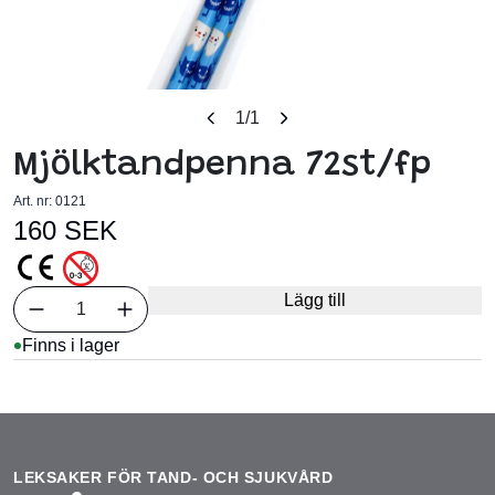
1
/1
Mjölktandpenna 72st/fp
Art. nr:
0121
160 SEK
Välj antal
Lägg till
1
Finns i lager
LEKSAKER FÖR TAND- OCH SJUKVÅRD