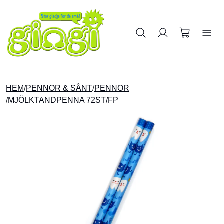
Sök på produkter
HEM
/
PENNOR & SÅNT
/
PENNOR
/
MJÖLKTANDPENNA 72ST/FP