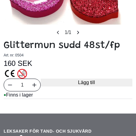
1
/1
Glittermun sudd 48st/fp
Art. nr:
0504
160 SEK
Välj antal
Lägg till
1
Finns i lager
LEKSAKER FÖR TAND- OCH SJUKVÅRD