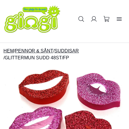
Sök på produkter
HEM
/
PENNOR & SÅNT
/
SUDDISAR
/
GLITTERMUN SUDD 48ST/FP