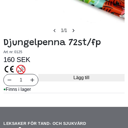
1
/1
Djungelpenna 72st/fp
Art. nr:
0125
160 SEK
Välj antal
Lägg till
1
Finns i lager
LEKSAKER FÖR TAND- OCH SJUKVÅRD