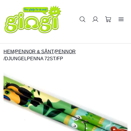
Sök på produkter
HEM
/
PENNOR & SÅNT
/
PENNOR
/
DJUNGELPENNA 72ST/FP