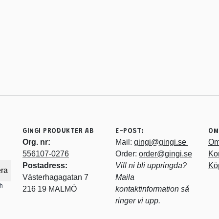
GINGI PRODUKTER AB
E-POST:
OM
Org. nr:
Mail:
gingi@gingi.se
Om
556107-0276
Order:
order@gingi.se
Ko
Postadress:
Vill ni bli uppringda?
Köp
ra
Västerhagagatan 7
Maila
ch
216 19 MALMÖ
kontaktinformation så
ringer vi upp.