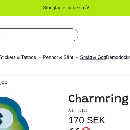
Stor glädje för de små!
Stickers & Tattoos
Pennor & Sånt
Smått & Gott
Demodock
/FP
Charmring 
Art. nr:
0126
170 SEK