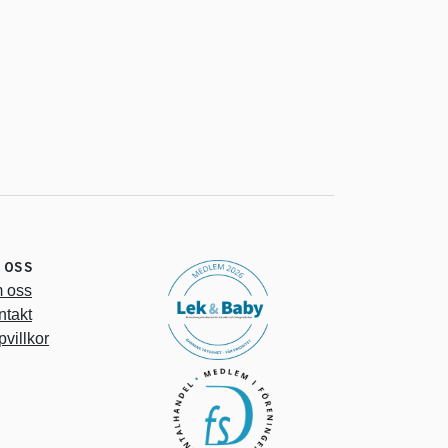
 OSS
 oss
ntakt
villkor