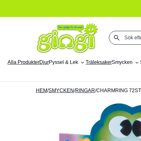
Sök på produkter
Alla Produkter
Djur
Pyssel & Lek
Träleksaker
Smycken
HEM
/
SMYCKEN
/
RINGAR
/
CHARMRING 72ST