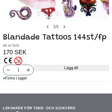
1
/1
Blandade Tattoos 144st/fp
Art. nr:
0131
170 SEK
Välj antal
Lägg till
1
Finns i lager
LEKSAKER FÖR TAND- OCH SJUKVÅRD